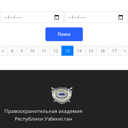
Поиск
«
8
9
10
11
12
13
14
15
16
17
»
Правоохранительная академия
Республики Узбекистан