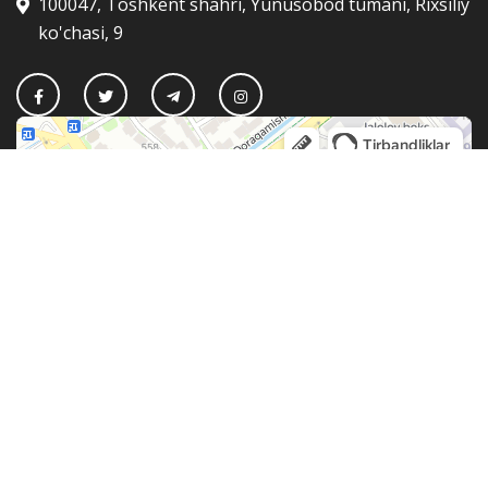
100047, Toshkent shahri, Yunusobod tumani, Rixsiliy
ko'chasi, 9