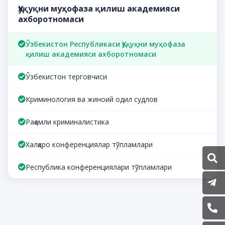
Ҳуқуқни муҳофаза қилиш академияси
ахборотномаси
Ўзбекистон Республикаси Ҳуқуқни муҳофаза
қилиш академияси ахборотномаси
Ўзбекистон терговчиси
Криминология ва жиноий одил судлов
Рақамли криминалистика
Халқаро конференциялар тўпламлари
Республика конференциялари тўпламлари
P
(