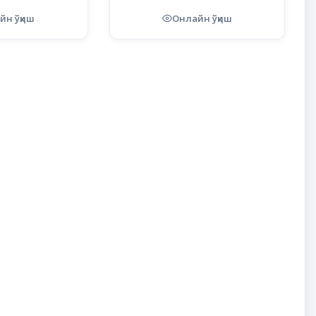
йн ўқиш
Онлайн ўқиш