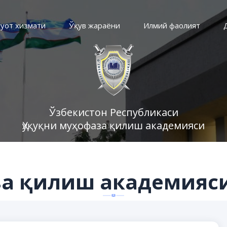
уот хизмати
Ўқув жараёни
Илмий фаолият
Ўзбекистон Республикаси
Ҳуқуқни муҳофаза қилиш академияси
за қилиш академияс