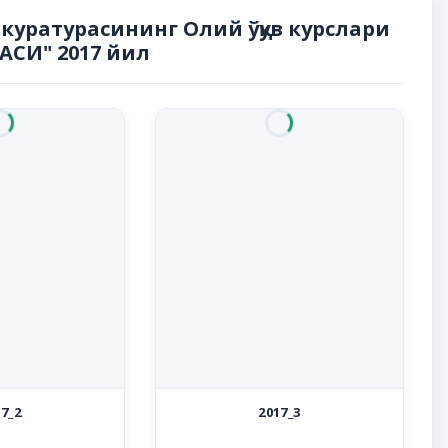
куратурасининг Олий ўқув курслари
СИ" 2017 йил
7_2
2017_3