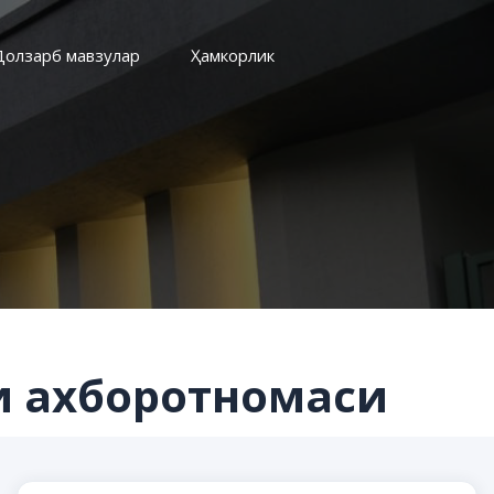
Долзарб мавзулар
Ҳамкорлик
и ахборотномаси