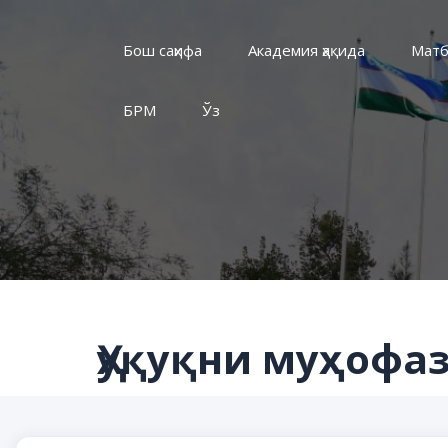
Бош саҳифа
Академия ҳақида
Матб
БРМ
Ўз
Ҳуқуқни муҳофа