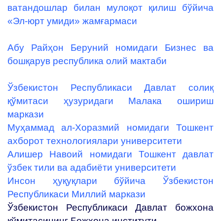
ватандошлар билан мулоқот қилиш бўйича
«Эл-юрт умиди» жамғармаси
Абу Райҳон Беруний номидаги Бизнес ва
бошқарув республика олий мактаби
Ўзбекистон Республикаси Давлат солиқ
қўмитаси ҳузуридаги Малака ошириш
маркази
Муҳаммад ал-Хоразмий номидаги Тошкент
ахборот технологиялари университети
Алишер Навоий номидаги Тошкент давлат
ўзбек тили ва адабиёти университети
Инсон ҳуқуқлари бўйича Ўзбекистон
Республикаси Миллий маркази
Ўзбекистон Республикаси Давлат божхона
қўмитасининг Божхона институти