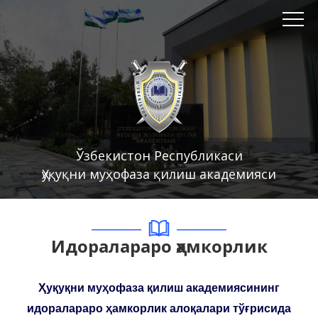
Ўзбекистон Республикаси
Ҳуқуқни муҳофаза қилиш академияси
Идоралараро ҳамкорлик
Ҳуқуқни муҳофаза қилиш академиясининг
идоралараро ҳамкорлик алоқалари тўғрисида