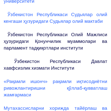
университети
Ўзбекистон Республикаси Судьялар олий
кенгаши ҳузуридаги Судьялар олий мактаби
Ўзбекистон Республикаси Олий Мажлиси
ҳузуридаги Қонунчилик муаммолари ва
парламент тадқиқотлари институти
Ўзбекистон Республикаси Давлат
хавфсизлик хизмати Институти
«Рақамли ишонч» рақамли иқтисодиётни
ривожлантиришни қўллаб-қувватлаш
жамғармаси
Мутахассисларни хорижда тайёрлаш ва