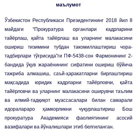
маълумот
Ўзбекистон Республикаси Президентининг 2018 йил 8
майдаги “Прокуратура органлари кадрларини
тайёрлаш, қайта тайёрлаш ва уларнинг малакасини
ошириш тизимини тубдан такомиллаштириш чора-
тадбирлари тўғрисида”ги ПФ-5438-сон Фармонининг 2-
бандида ўқув жараёнининг сифатини ошириш бўйича
тажриба алмашиш, саъй-ҳаракатларни бирлаштириш
мақсадида юридик кадрларни тайёрловчи, қайта
тайёрловчи ва уларнинг малакасини оширувчи таълим
ва илмий-тадқиқот муассасалари билан самарали
идоралараро ҳамкорликни чуқурлаштириш Бош
прокуратура Академияси фаолиятининг асосий
вазифалари ва йўналишлари этиб белгиланган.