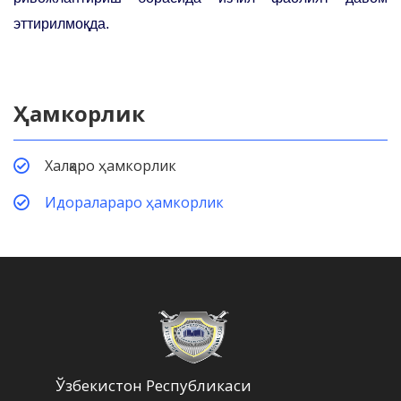
эттирилмоқда.
Ҳамкорлик
Халқаро ҳамкорлик
Идоралараро ҳамкорлик
Ўзбекистон Республикаси