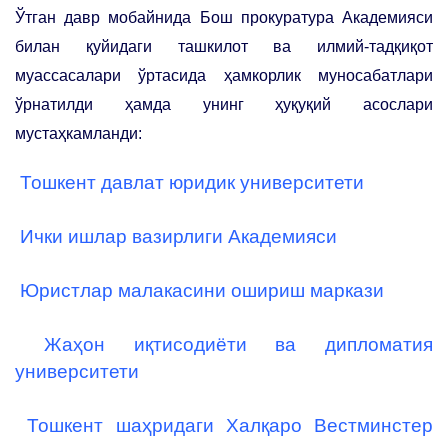
Ўтган давр мобайнида Бош прокуратура Академияси
билан қуйидаги ташкилот ва илмий-тадқиқот
муассасалари ўртасида ҳамкорлик муносабатлари
ўрнатилди ҳамда унинг ҳуқуқий асослари
мустаҳкамланди:
Тошкент давлат юридик университети
Ички ишлар вазирлиги Академияси
Юристлар малакасини ошириш маркази
Жаҳон иқтисодиёти ва дипломатия
университети
Тошкент шаҳридаги Халқаро Вестминстер