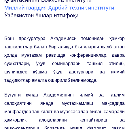
Миллий гвардия Ҳарбий-техник институти
Ўзбекистон ёшлар иттифоқи
Бош прокуратура Академияси томонидан ҳамкор
ташкилотлар билан биргаликда ёки уларни жалб этган
ҳолда мунтазам равишда конференциялар, давра
суҳбатлари, ўқув семинарлари ташкил этилиб,
шунингдек қўшма ўқув дастурлари ва илмий
тадқиқотлар амалга оширилиб келинмоқда.
Бугунги кунда Академиянинг илмий ва таълим
салоҳиятини янада мустаҳкамлаш мақсадида
манфаатдор ташкилот ва муассасалар билан самарали
ҳамкорлик алоқаларини кенгайтириш ва
ривожлантириш борасида изчил фаолият давом