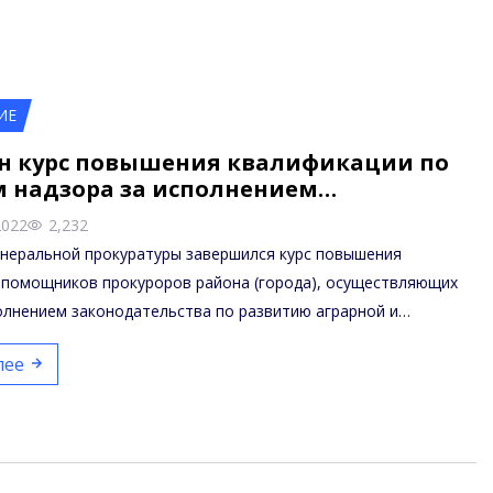
ИЕ
н курс повышения квалификации по
м надзора за исполнением…
2022
2,232
енеральной прокуратуры завершился курс повышения
 помощников прокуроров района (города), осуществляющих
олнением законодательства по развитию аграрной и…
лее