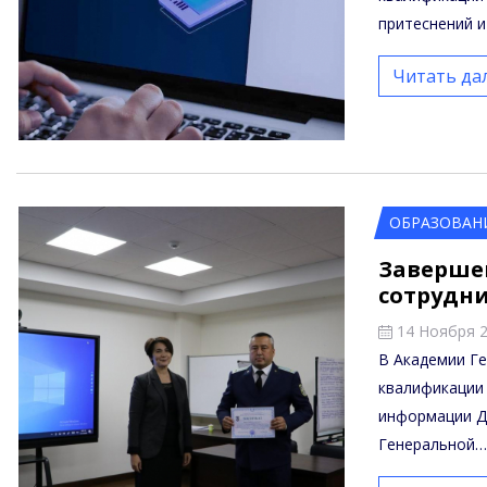
притеснений и
Читать да
ОБРАЗОВАН
Заверше
сотрудни
14 Ноября 
В Академии Г
квалификации
информации Д
Генеральной