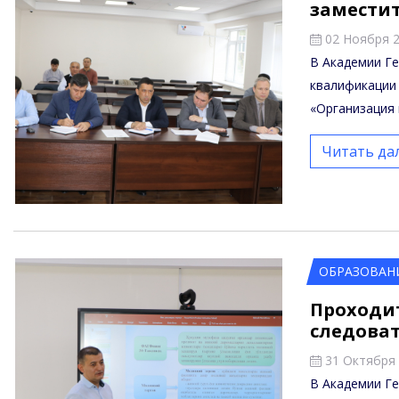
заместит
02 Ноября 
В Академии Г
квалификации 
«Организация 
Читать да
ОБРАЗОВАН
Проходи
следова
31 Октября
В Академии Ге