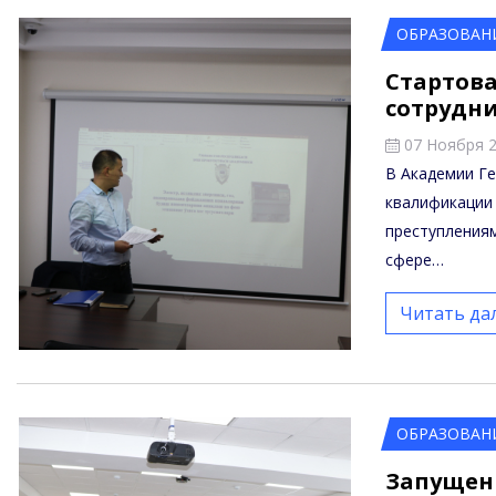
ОБРАЗОВАН
Стартов
сотрудни
07 Ноября 
В Академии Г
квалификации
преступлениям
сфере…
Читать да
ОБРАЗОВАН
Запущен