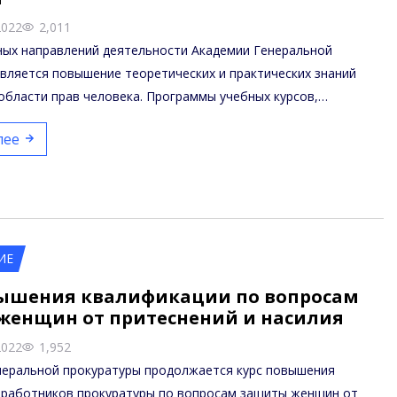
2022
2,011
ных направлений деятельности Академии Генеральной
вляется повышение теоретических и практических знаний
области прав человека. Программы учебных курсов,…
лее
ИЕ
вышения квалификации по вопросам
женщин от притеснений и насилия
2022
1,952
неральной прокуратуры продолжается курс повышения
 работников прокуратуры по вопросам защиты женщин от