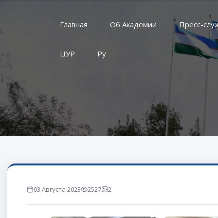
Главная
Об Академии
Пресс-слу
ЦУР
Ру
03 Августа 2023
2527
2
marta ko'rilgan