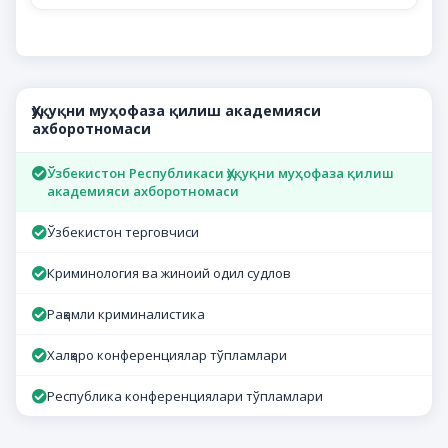
Ҳуқуқни муҳофаза қилиш академияси
ахборотномаси
Ўзбекистон Республикаси Ҳуқуқни муҳофаза қилиш
академияси ахборотномаси
Ўзбекистон терговчиси
Криминология ва жиноий одил судлов
Рақамли криминалистика
Халқаро конференциялар тўпламлари
Республика конференциялари тўпламлари