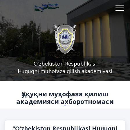
O'zbekiston Respublikasi
Huquqni muhofaza qilish akademiyasi
Ҳуқуқни муҳофаза қилиш
академияси ахборотномаси
"O'zbekiston Respublikasi Huquqni