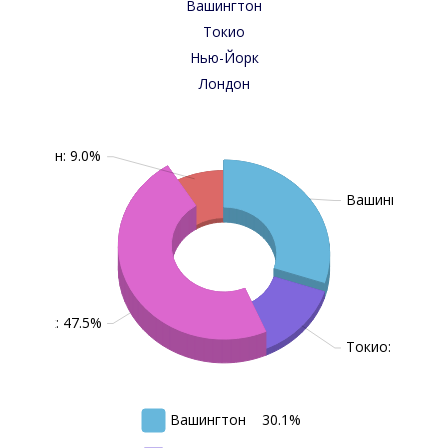
Вашингтон
Токио
Нью-Йорк
Лондон
Лондон: 9.0%
Вашингтон: 30
ью-Йорк: 47.5%
Токио: 13.5%
Вашингтон
30.1%