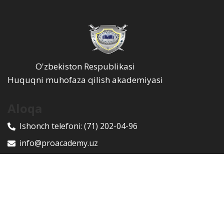
O'zbekiston Respublikasi
Huquqni muhofaza qilish akademiyasi
Aloqa
Ishonch telefoni:
(71) 202-04-96
info@proacademy.uz
100047, Toshkent shahri, Yunusobod tumani, Rixsiliy
ko'chasi, 9