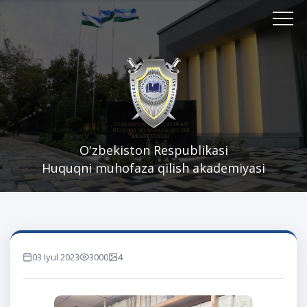
O'zbekiston Respublikasi
Huquqni muhofaza qilish akademiyasi
03 Iyul 2023
3000
4
marta ko'rilgan