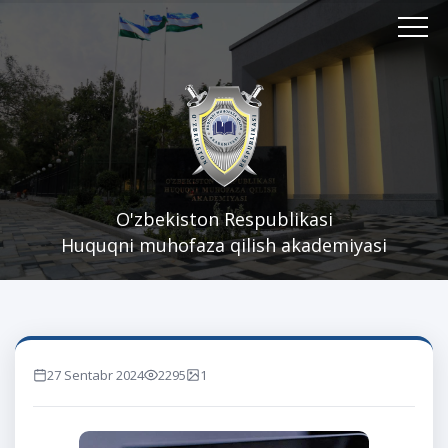
O'zbekiston Respublikasi
Huquqni muhofaza qilish akademiyasi
27 Sentabr 2024
2295
1
marta ko'rilgan