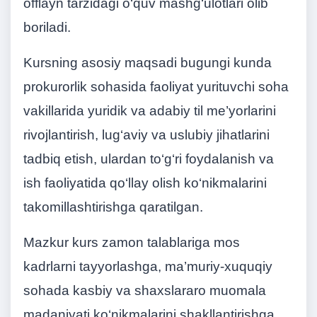
offlayn tarzidagi o‘quv mashg‘ulotlari olib
boriladi.
Kursning asosiy maqsadi bugungi kunda
prokurorlik sohasida faoliyat yurituvchi soha
vakillarida yuridik va adabiy til me’yorlarini
rivojlantirish, lug‘aviy va uslubiy jihatlarini
tadbiq etish, ulardan to‘g‘ri foydalanish va
ish faoliyatida qo‘llay olish ko‘nikmalarini
takomillashtirishga qaratilgan.
Mazkur kurs zamon talablariga mos
kadrlarni tayyorlashga, ma’muriy-xuquqiy
sohada kasbiy va shaxslararo muomala
madaniyati ko‘nikmalarini shakllantirishga