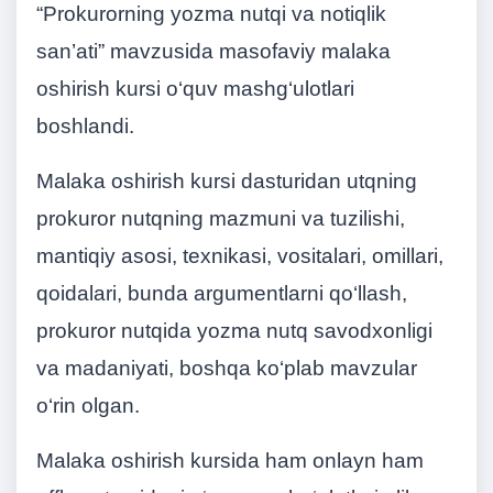
“Prokurorning yozma nutqi va notiqlik
san’ati” mavzusida masofaviy malaka
oshirish kursi o‘quv mashg‘ulotlari
boshlandi.
Malaka oshirish kursi dasturidan utqning
prokuror nutqning mazmuni va tuzilishi,
mantiqiy asosi, texnikasi, vositalari, omillari,
qoidalari, bunda argumentlarni qo‘llash,
prokuror nutqida yozma nutq savodxonligi
va madaniyati, boshqa ko‘plab mavzular
o‘rin olgan.
Malaka oshirish kursida ham onlayn ham