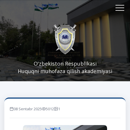
O'zbekiston Respublikasi
Huquqni muhofaza qilish akademiyasi
08 Sentabr 2025
5012
1
marta ko'rilgan