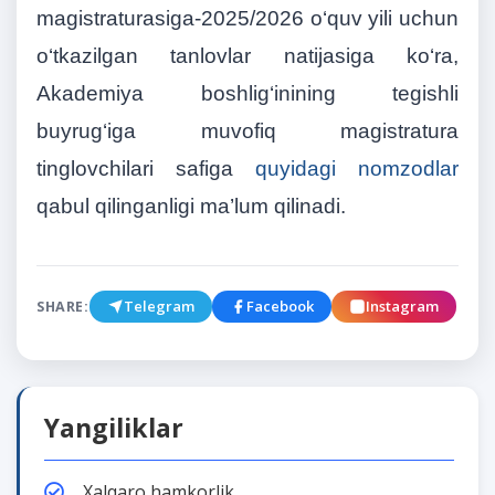
magistraturasiga-2025/2026 o‘quv yili uchun
o‘tkazilgan tanlovlar natijasiga ko‘ra,
Akademiya boshlig‘inining tegishli
buyrug‘iga muvofiq magistratura
tinglovchilari safiga
quyidagi nomzodlar
qabul qilinganligi ma’lum qilinadi.
Telegram
Facebook
Instagram
SHARE:
Yangiliklar
Xalqaro hamkorlik