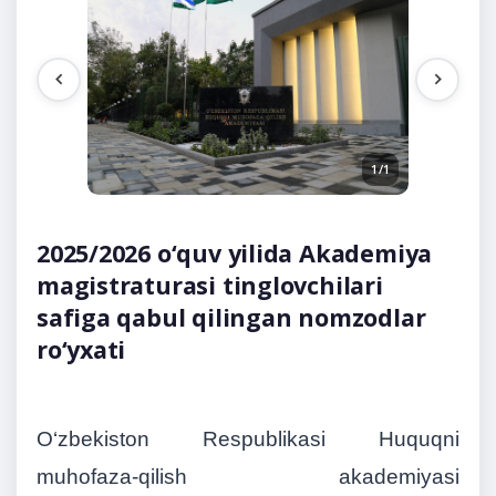
1/1
2025/2026 o‘quv yilida Akademiya
magistraturasi tinglovchilari
safiga qabul qilingan nomzodlar
ro‘yxati
O‘zbekiston Respublikasi Huquqni
muhofaza-qilish akademiyasi