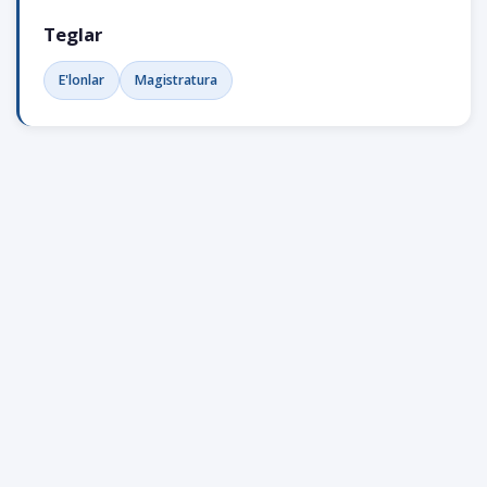
Teglar
E'lonlar
Magistratura