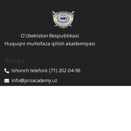
O'zbekiston Respublikasi
Huquqni muhofaza qilish akademiyasi
Aloqa
Ishonch telefoni:
(71) 202-04-96
info@proacademy.uz
100047, Toshkent shahri, Yunusobod tumani, Rixsiliy
ko'chasi, 9