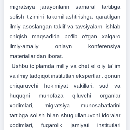
migratsiya jarayonlarini samarali tartibga
solish tizimini takomillashtirishga qaratilgan
ilmiy asoslangan taklif va tavsiyalarni ishlab
chiqish maqsadida bo‘lib o‘tgan xalqaro
ilmiy-amaliy onlayn konferensiya
materiallaridan iborat.
Ushbu to‘plamda milliy va chet el oliy ta'lim
va ilmiy tadqiqot institutlari ekspertlari, qonun
chiqaruvchi hokimiyat vakillari, sud va
huquqni muhofaza qiluvchi organlar
xodimlari, migratsiya munosabatlarini
tartibga solish bilan shug‘ullanuvchi idoralar
xodimlari, fuqarolik jamiyati institutlari