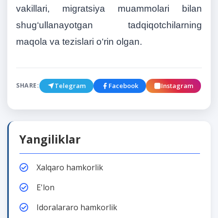
vakillari, migratsiya muammolari bilan
shug‘ullanayotgan tadqiqotchilarning
maqola va tezislari o‘rin olgan.
Telegram
Facebook
Instagram
SHARE:
Yangiliklar
Xalqaro hamkorlik
E'lon
Idoralararo hamkorlik