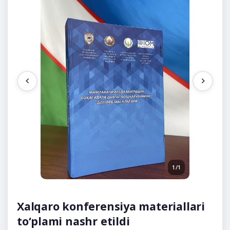
1/1
Xalqaro konferensiya materiallari
to‘plami nashr etildi