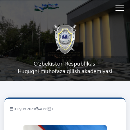
O'zbekiston Respublikasi
Huquqni muhofaza qilish akademiyasi
03 Iyun 2021
4068
1
marta ko'rilgan