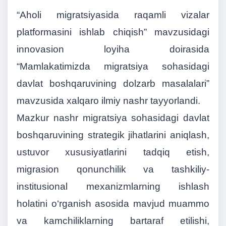
“Aholi migratsiyasida raqamli vizalar
platformasini ishlab chiqish” mavzusidagi
innovasion loyiha doirasida
“Mamlakatimizda migratsiya sohasidagi
davlat boshqaruvining dolzarb masalalari”
mavzusida xalqaro ilmiy nashr tayyorlandi.
Mazkur nashr migratsiya sohasidagi davlat
boshqaruvining strategik jihatlarini aniqlash,
ustuvor xususiyatlarini tadqiq etish,
migrasion qonunchilik va tashkiliy-
institusional mexanizmlarning ishlash
holatini o‘rganish asosida mavjud muammo
va kamchiliklarning bartaraf etilishi,