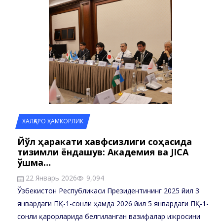
ХАЛҚАРО ҲАМКОРЛИК
Йўл ҳаракати хавфсизлиги соҳасида
тизимли ёндашув: Академия ва JICA
қўшма…
22 Январь 2026
9,094
Ўзбекистон Республикаси Президентининг 2025 йил 3
январдаги ПҚ-1-сонли ҳамда 2026 йил 5 январдаги ПҚ-1-
сонли қарорларида белгиланган вазифалар ижросини