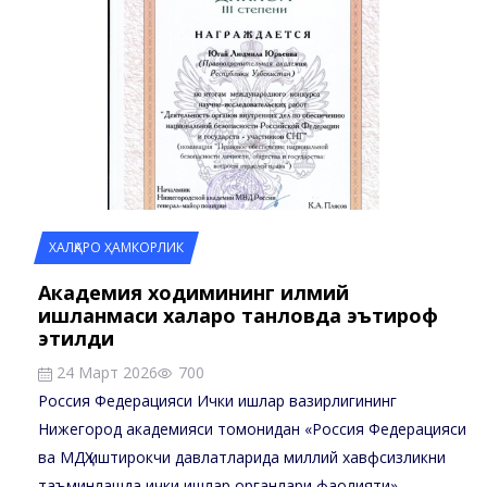
ХАЛҚАРО ҲАМКОРЛИК
Академия ходимининг илмий
ишланмаси халқаро танловда эътироф
этилди
24 Март 2026
700
Россия Федерацияси Ички ишлар вазирлигининг
Нижегород академияси томонидан «Россия Федерацияси
ва МДҲ иштирокчи давлатларида миллий хавфсизликни
таъминлашда ички ишлар органлари фаолияти»