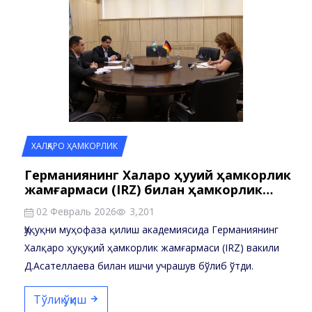
ХАЛҚАРО ҲАМКОРЛИК
Германиянинг Халқаро ҳуқуқий ҳамкорлик
жамғармаси (IRZ) билан ҳамкорлик…
02 Февраль 2026
3,201
Ҳуқуқни муҳофаза қилиш академиясида Германиянинг
Халқаро ҳуқуқий ҳамкорлик жамғармаси (IRZ) вакили
Д.Асателлаева билан ишчи учрашув бўлиб ўтди.
Тўлиқ ўқиш