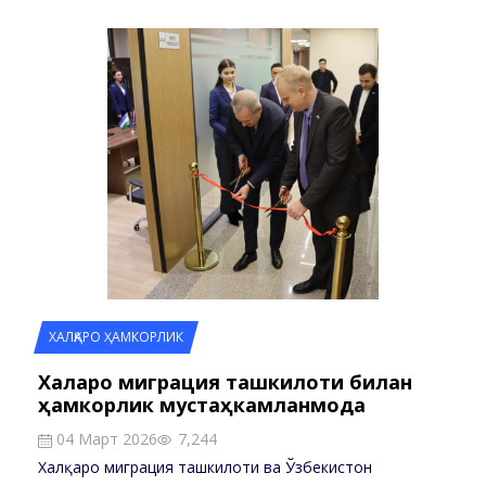
ХАЛҚАРО ҲАМКОРЛИК
Халқаро миграция ташкилоти билан
ҳамкорлик мустаҳкамланмоқда
04 Март 2026
7,244
Халқаро миграция ташкилоти ва Ўзбекистон