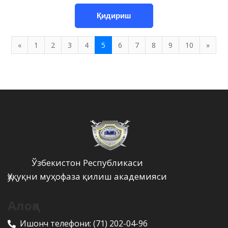
Қидириш
«
1
2
3
4
5
6
7
8
9
10
»
Ўзбекистон Республикаси
Ҳуқуқни муҳофаза қилиш академияси
Алоқа
Ишонч телефони:
(71) 202-04-96