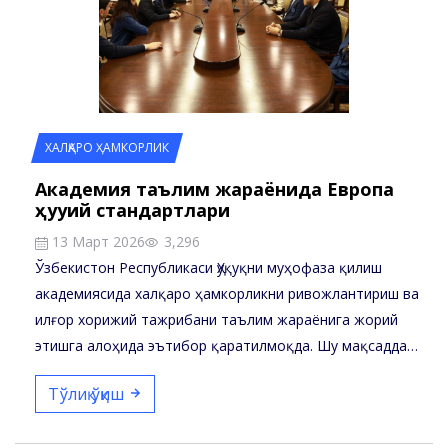
ХАЛҚАРО ҲАМКОРЛИК
Академия таълим жараёнида Европа
ҳуқуқий стандартлари
13 Март 2026
3,296
Ўзбекистон Республикаси Ҳуқуқни муҳофаза қилиш
академиясида халқаро ҳамкорликни ривожлантириш ва
илғор хорижий тажрибани таълим жараёнига жорий
этишга алоҳида эътибор қаратилмоқда. Шу мақсадда…
Тўлиқ ўқиш