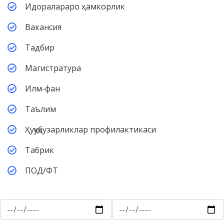
Идоралараро ҳамкорлик
Вакансия
Тадбир
Магистратура
Илм-фан
Таълим
Ҳуқуқбузарликлар профилактикаси
Табрик
ПОД/ФТ