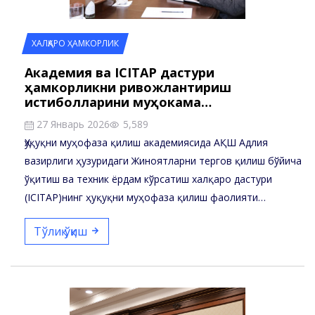
ХАЛҚАРО ҲАМКОРЛИК
Академия ва ICITAP дастури
ҳамкорликни ривожлантириш
истиқболларини муҳокама…
27 Январь 2026
5,589
Ҳуқуқни муҳофаза қилиш академиясида АҚШ Адлия
вазирлиги ҳузуридаги Жиноятларни тергов қилиш бўйича
ўқитиш ва техник ёрдам кўрсатиш халқаро дастури
(ICITAP)нинг ҳуқуқни муҳофаза қилиш фаолияти…
Тўлиқ ўқиш