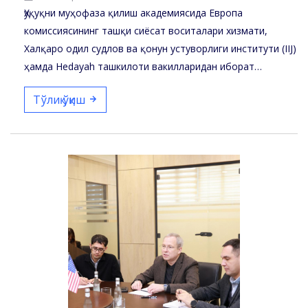
Ҳуқуқни муҳофаза қилиш академиясида Европа
комиссиясининг ташқи сиёсат воситалари хизмати,
Халқаро одил судлов ва қонун устуворлиги институти (IIJ)
ҳамда Hedayah ташкилоти вакилларидан иборат…
Тўлиқ ўқиш