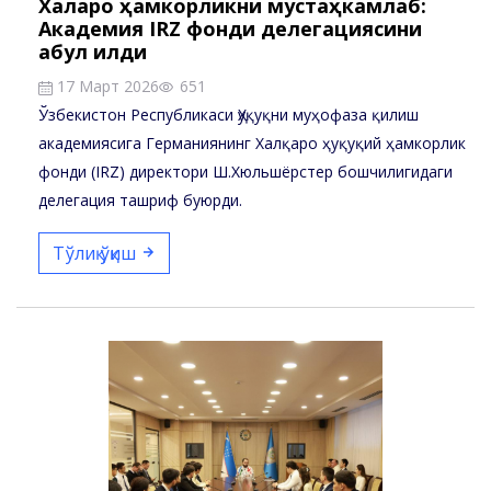
Халқаро ҳамкорликни мустаҳкамлаб:
Академия IRZ фонди делегациясини
қабул қилди
17 Март 2026
651
Ўзбекистон Республикаси Ҳуқуқни муҳофаза қилиш
академиясига Германиянинг Халқаро ҳуқуқий ҳамкорлик
фонди (IRZ) директори Ш.Хюльшёрстер бошчилигидаги
делегация ташриф буюрди.
Тўлиқ ўқиш