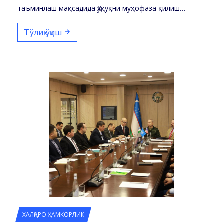
таъминлаш мақсадида Ҳуқуқни муҳофаза қилиш…
Тўлиқ ўқиш
ХАЛҚАРО ҲАМКОРЛИК