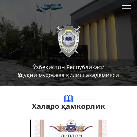
Ўзбекистон Республикаси
Ҳуқуқни муҳофаза қилиш академияси
Халқаро ҳамкорлик