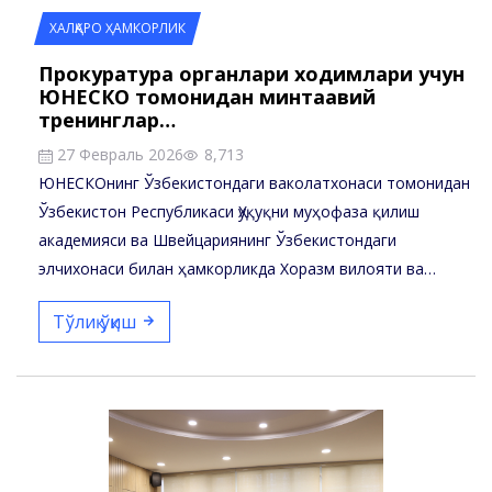
ХАЛҚАРО ҲАМКОРЛИК
Прокуратура органлари ходимлари учун
ЮНЕСКО томонидан минтақавий
тренинглар…
27 Февраль 2026
8,713
ЮНЕСКОнинг Ўзбекистондаги ваколатхонаси томонидан
Ўзбекистон Республикаси Ҳуқуқни муҳофаза қилиш
академияси ва Швейцариянинг Ўзбекистондаги
элчихонаси билан ҳамкорликда Хоразм вилояти ва…
Тўлиқ ўқиш