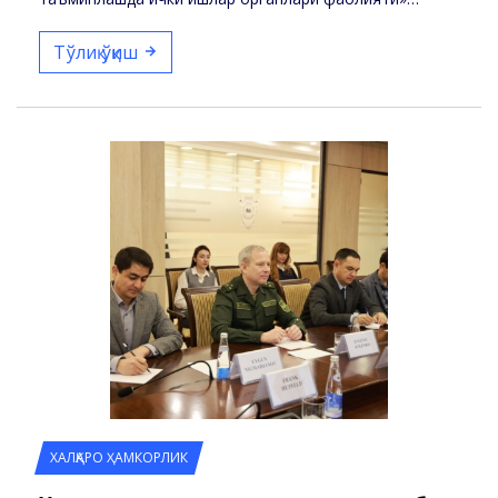
мавзусида…
Тўлиқ ўқиш
ХАЛҚАРО ҲАМКОРЛИК