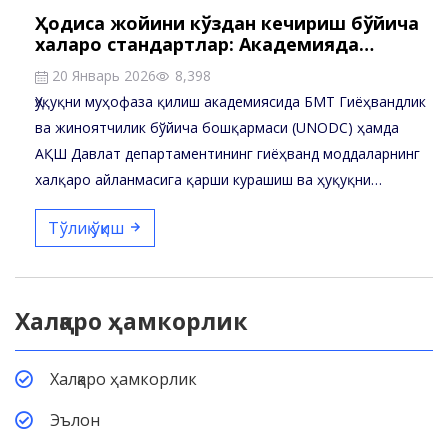
Ҳодиса жойини кўздан кечириш бўйича
халқаро стандартлар: Академияда…
20 Январь 2026
8,398
Ҳуқуқни муҳофаза қилиш академиясида БМТ Гиёҳвандлик
ва жиноятчилик бўйича бошқармаси (UNODC) ҳамда
АҚШ Давлат департаментининг гиёҳванд моддаларнинг
халқаро айланмасига қарши курашиш ва ҳуқуқни…
Тўлиқ ўқиш
Халқаро ҳамкорлик
Халқаро ҳамкорлик
Эълон