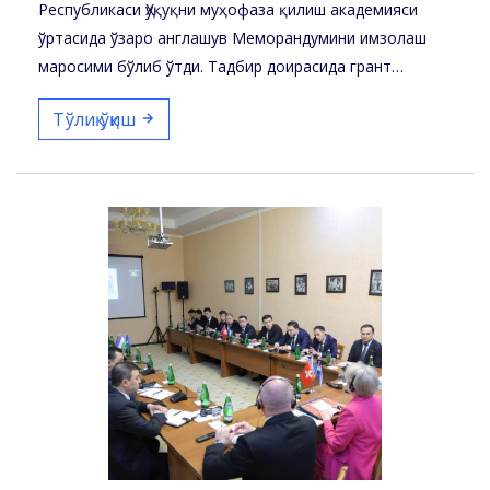
Республикаси Ҳуқуқни муҳофаза қилиш академияси
ўртасида ўзаро англашув Меморандумини имзолаш
маросими бўлиб ўтди. Тадбир доирасида грант
маблағлари ҳисобидан…
Тўлиқ ўқиш