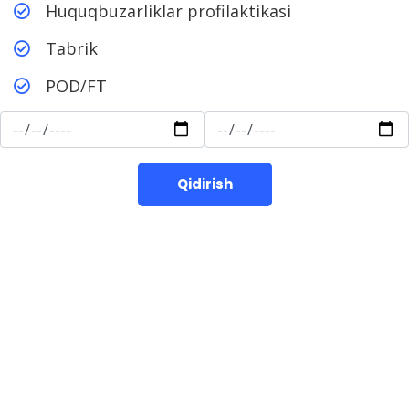
Huquqbuzarliklar profilaktikasi
Tabrik
POD/FT
Qidirish