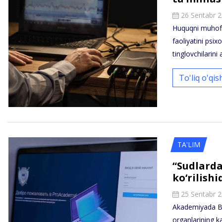
26 Sentabr 
Huquqni muhofa
faoliyatini psi
tinglovchilarini
To'liq o'qi
TA'LIM
“Sudlarda
ko‘rilish
25 Sentabr 
Akademiyada Bo
organlarining ka