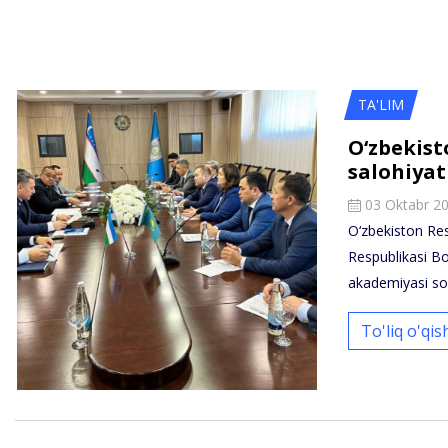
TA'LIM
O‘zbekist
salohiyat
03 Oktabr 2
O‘zbekiston Re
Respublikasi B
akademiyasi so
To'liq o'qi