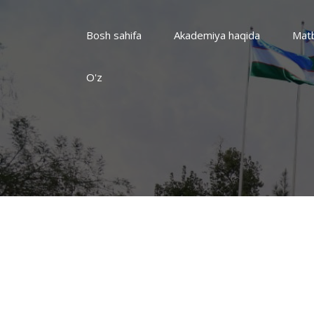
Bosh sahifa
Akademiya haqida
Matb
O'z