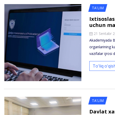
TA'LIM
Ixtisosla
uchun ma
21 Sentabr 
Akademiyada Bo
organlarining ka
vazifalar ijrosi
To'liq o'qi
TA'LIM
Davlat xa