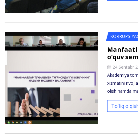
KORRUPSIYA
Manfaatla
o‘quv sem
24 Sentabr 
Akademiya tomo
xizmatini rivojl
olish hamda ma
To'liq o'qi