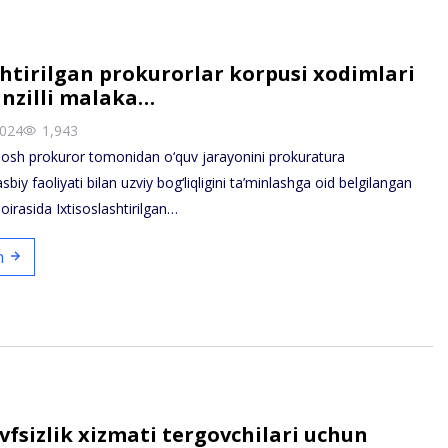
shtirilgan prokurorlar korpusi xodimlari
nzilli malaka…
2024
1,943
sh prokuror tomonidan o‘quv jarayonini prokuratura
sbiy faoliyati bilan uzviy bog‘liqligini ta’minlashga oid belgilangan
 doirasida Ixtisoslashtirilgan…
sh
vfsizlik xizmati tergovchilari uchun