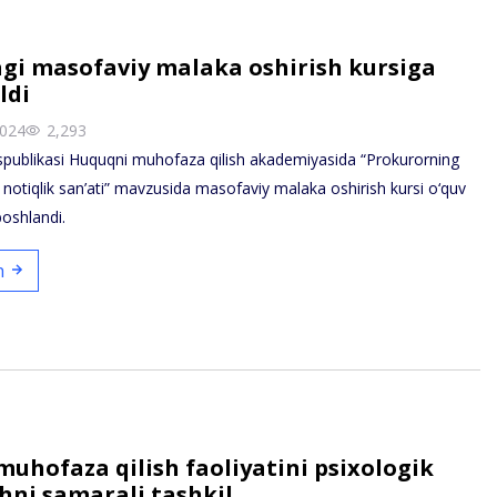
gi masofaviy malaka oshirish kursiga
ldi
2024
2,293
spublikasi Huquqni muhofaza qilish akademiyasida “Prokurorning
notiqlik san’ati” mavzusida masofaviy malaka oshirish kursi o‘quv
boshlandi.
sh
uhofaza qilish faoliyatini psixologik
hni samarali tashkil…