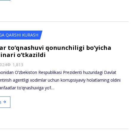
GA QARSHI KURASH
r to‘qnashuvi qonunchiligi bo‘yicha
inari o‘tkazildi
2024
1,813
nidan O‘zbekiston Respublikasi Prezidenti huzuridagi Davlat
antirish agentligi xodimlar uchun korrupsiyaviy holatlarning oldini
nfaatlar to‘qnashuviga yo‘l…
sh