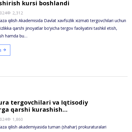
hirish kursi boshlandi
2024
2,312
a qilish Akademisida Davlat xavfsizlik xizmati tergovchilari uchun
izlikka qarshi jinoyatlar bo‘yicha tergov faoliyatini tashkil etish,
zish hamda bu…
sh
ra tergovchilari va Iqtisodiy
rga qarshi kurashish…
2024
1,860
za qilish akademiyasida tuman (shahar) prokuraturalari