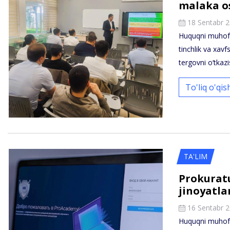
malaka os
18 Sentabr 
Huquqni muhofaz
tinchlik va xavfs
tergovni o‘tka
To'liq o'qi
TA'LIM
Prokuratu
jinoyatla
16 Sentabr 
Huquqni muhofa