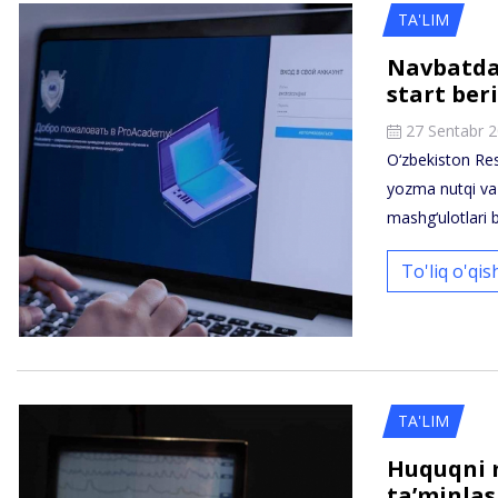
TA'LIM
Navbatda
start beri
27 Sentabr 
O‘zbekiston Re
yozma nutqi va 
mashg‘ulotlari 
To'liq o'qi
TA'LIM
Huquqni m
ta’minlas