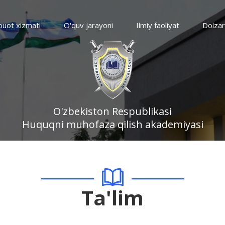
uot xizmati
O'quv jarayoni
Ilmiy faoliyat
Dolzar
O'zbekiston Respublikasi
Huquqni muhofaza qilish akademiyasi
Ta'lim