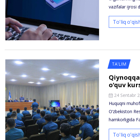
vazifalar ijrosi
To'liq o'qi
TA'LIM
Qiynoqqa
o‘quv kur
24 Sentabr 
Huquqni muhofa
O‘zbekiston Resp
hamkorligida F
To'liq o'qi