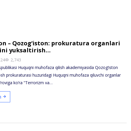
on – Qozog‘iston: prokuratura organlari
ini yuksaltirish…
024
2,743
spublikasi Huquqni muhofaza qilish akademiyasida Qozog‘iston
osh prokuraturasi huzuridagi Huquqni muhofaza qiluvchi organlar
‘roviga ko‘ra “Terrorizm va…
sh