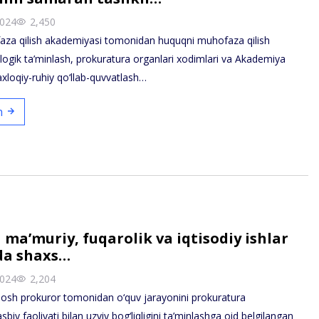
2024
2,450
za qilish akademiyasi tomonidan huquqni muhofaza qilish
xologik ta’minlash, prokuratura organlari xodimlari va Akademiya
 axloqiy-ruhiy qo‘llab-quvvatlash…
sh
 ma’muriy, fuqarolik va iqtisodiy ishlar
ida shaxs…
2024
2,204
sh prokuror tomonidan o‘quv jarayonini prokuratura
sbiy faoliyati bilan uzviy bog‘liqligini ta’minlashga oid belgilangan