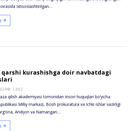
 doirasida Ixtisoslashtirilgan…
sh
 qarshi kurashishga doir navbatdagi
slari
2024
1,662
za qilish akademiyasi tomonidan Inson huquqlari bo‘yicha
ublikasi Milliy markazi, Bosh prokuratura va Ichki ishlar vazirligi
arg‘ona, Andijon va Namangan…
sh