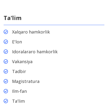
Ta'lim
Xalqaro hamkorlik
E'lon
Idoralararo hamkorlik
Vakansiya
Tadbir
Magistratura
Ilm-fan
Ta'lim