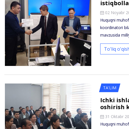
istiqboll
02 Noyabr 2
Huquqni muhofa
koordinatori bi
mavzusida mill
To'liq o'qi
TA'LIM
Ichki ish
oshirish k
31 Oktabr 2
Huquqni muhofaz