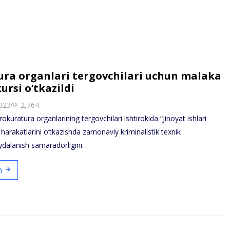
ra organlari tergovchilari uchun malaka
ursi o‘tkazildi
023
2,764
kuratura organlarining tergovchilari ishtirokida “Jinoyat ishlari
 harakatlarini o‘tkazishda zamonaviy kriminalistik texnik
ydalanish samaradorligini…
sh