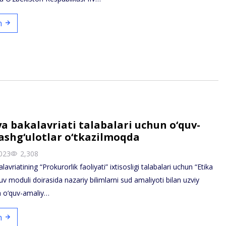
sh
 bakalavriati talabalari uchun o‘quv-
shg‘ulotlar o‘tkazilmoqda
023
2,308
vriatining “Prokurorlik faoliyati” ixtisosligi talabalari uchun “Etika
uv moduli doirasida nazariy bilimlarni sud amaliyoti bilan uzviy
a o‘quv-amaliy…
sh