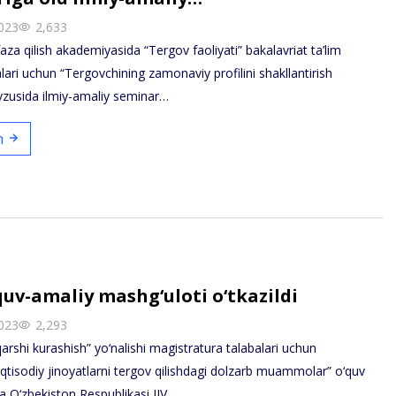
023
2,633
a qilish akademiyasida “Tergov faoliyati” bakalavriat ta’lim
alari uchun “Tergovchining zamonaviy profilini shakllantirish
vzusida ilmiy-amaliy seminar…
sh
quv-amaliy mashg‘uloti o‘tkazildi
023
2,293
arshi kurashish” yo‘nalishi magistratura talabalari uchun
iqtisodiy jinoyatlarni tergov qilishdagi dolzarb muammolar” o‘quv
a O‘zbekiston Respublikasi IIV…