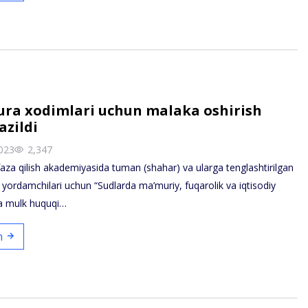
ura xodimlari uchun malaka oshirish
azildi
023
2,347
za qilish akademiyasida tuman (shahar) va ularga tenglashtirilgan
 yordamchilari uchun “Sudlarda ma’muriy, fuqarolik va iqtisodiy
ida mulk huquqi…
sh