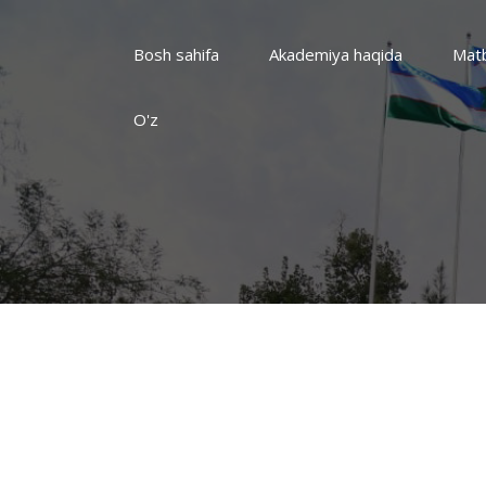
Bosh sahifa
Akademiya haqida
Matb
O'z