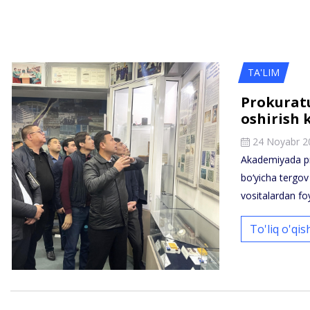
TA'LIM
Prokuratu
oshirish k
24 Noyabr 2
Akademiyada pro
bo‘yicha tergov
vositalardan fo
To'liq o'qi