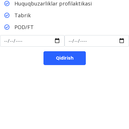
Huquqbuzarliklar profilaktikasi
Tabrik
POD/FT
Qidirish