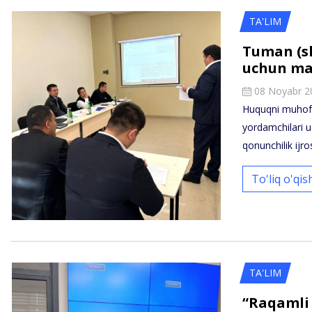
TA'LIM
Tuman (s
uchun mal
08 Noyabr 2
Huquqni muhofa
yordamchilari 
qonunchilik ijr
To'liq o'qi
TA'LIM
“Raqamli