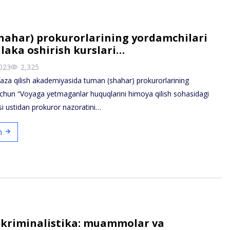
hahar) prokurorlarining yordamchilari
aka oshirish kurslari…
023
2,325
za qilish akademiyasida tuman (shahar) prokurorlarining
uchun “Voyaga yetmaganlar huquqlarini himoya qilish sohasidagi
osi ustidan prokuror nazoratini…
sh
 kriminalistika: muammolar va