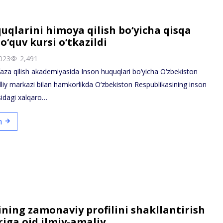
uqlarini himoya qilish bo‘yicha qisqa
o‘quv kursi o‘tkazildi
023
2,491
za qilish akademiyasida Inson huquqlari bo‘yicha O‘zbekiston
lliy markazi bilan hamkorlikda O‘zbekiston Respublikasining inson
sidagi xalqaro…
sh
ning zamonaviy profilini shakllantirish
iga oid ilmiy-amaliy…