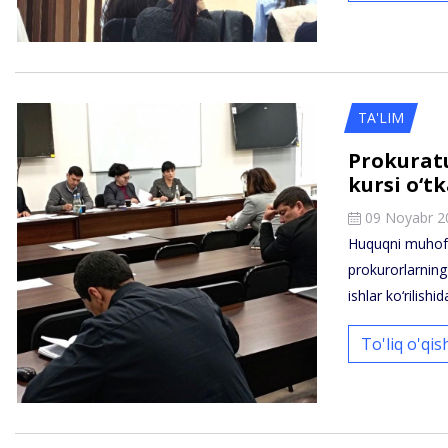
TA'LIM
Prokurat
kursi o‘tk
09 Noyabr 2
Huquqni muhofa
prokurorlarning
ishlar ko‘rilish
To'liq o'qi