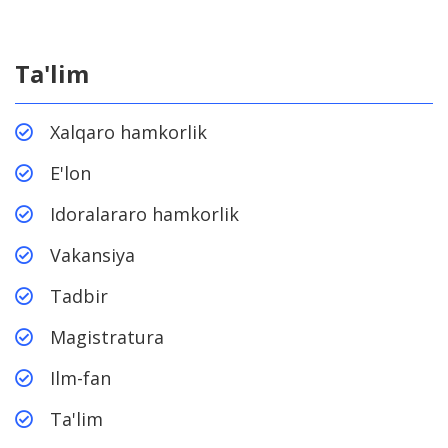
Ta'lim
Xalqaro hamkorlik
E'lon
Idoralararo hamkorlik
Vakansiya
Tadbir
Magistratura
Ilm-fan
Ta'lim