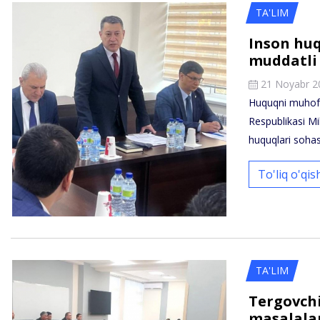
TA'LIM
Inson huq
muddatli 
21 Noyabr 2
Huquqni muhofa
Respublikasi Mi
huquqlari soha
To'liq o'qi
TA'LIM
Tergovchi
masalalar