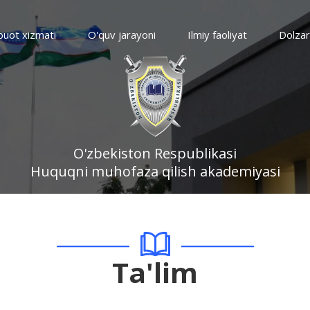
uot xizmati
O'quv jarayoni
Ilmiy faoliyat
Dolzar
O'zbekiston Respublikasi
Huquqni muhofaza qilish akademiyasi
Ta'lim