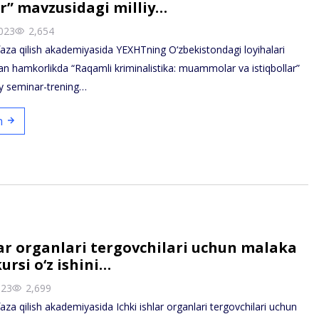
ar” mavzusidagi milliy…
023
2,654
za qilish akademiyasida YEXHTning O‘zbekistondagi loyihalari
lan hamkorlikda “Raqamli kriminalistika: muammolar va istiqbollar”
iy seminar-trening…
sh
lar organlari tergovchilari uchun malaka
ursi o‘z ishini…
023
2,699
a qilish akademiyasida Ichki ishlar organlari tergovchilari uchun