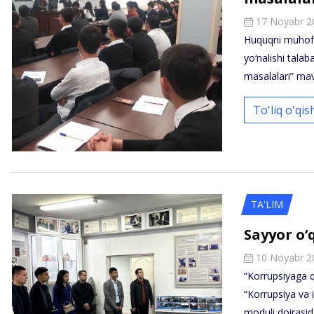
17 Noyabr 2
Huquqni muhofaz
yo‘nalishi talab
masalalari” ma
To'liq o'qi
TA'LIM
Sayyor o‘
10 Noyabr 2
“Korrupsiyaga q
“Korrupsiya va 
moduli doirasid