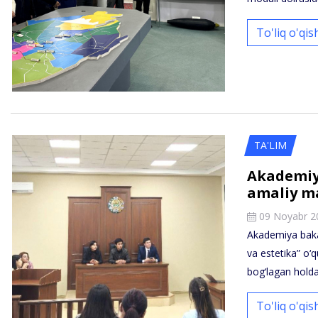
To'liq o'qi
TA'LIM
Akademiya
amaliy ma
09 Noyabr 2
Akademiya bakala
va estetika” o‘q
bog‘lagan hold
To'liq o'qi